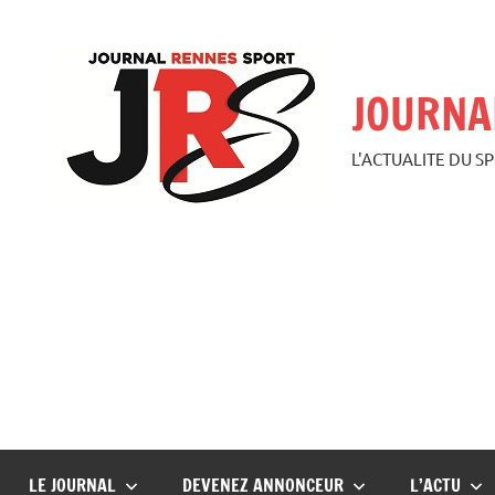
Aller
au
contenu
JOURNA
L'ACTUALITE DU S
LE JOURNAL
DEVENEZ ANNONCEUR
L’ACTU