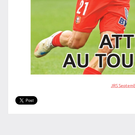
JRS Septemb
Anciens
numéros