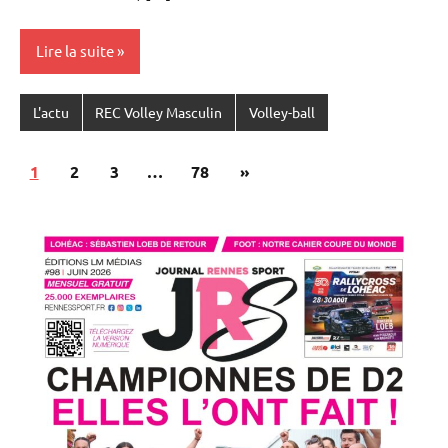
Lire la suite
L'actu
REC Volley Masculin
Volley-ball
Pagination
Articles
1
2
3
…
78
»
des
suivants
publications