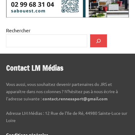
Rechercher
Contact LM Médias
Vous aussi, vous souhaitez devenir partenaires du JRS et
apparaître dans nos colonnes ? N'hésitez pas à nous écrire à
l'adresse suivante :
contact.rennessport@gmail.com
Adresse LM Médias : 12 Rue de l'Ile de Ré, 44980 Sainte-Luce sur
Loire
Conditions générales