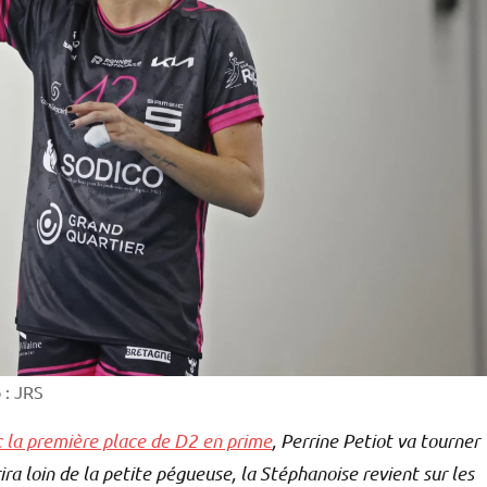
 : JRS
 la première place de D2 en prime
, Perrine Petiot va tourner
rira loin de la petite pégueuse, la Stéphanoise revient sur les