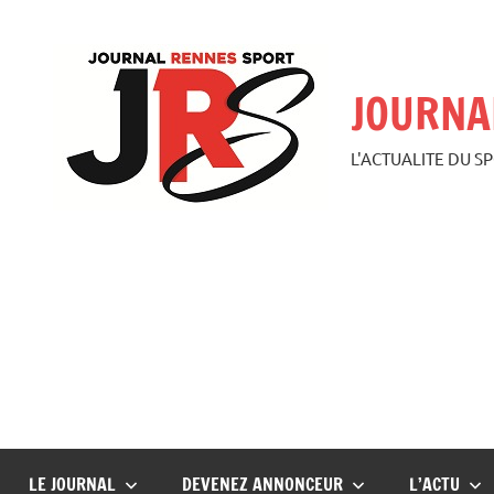
Aller
au
contenu
JOURNA
L'ACTUALITE DU S
LE JOURNAL
DEVENEZ ANNONCEUR
L’ACTU