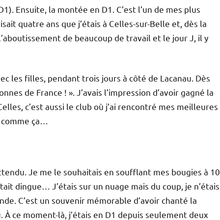
1). Ensuite, la montée en D1. C’est l’un de mes plus
sait quatre ans que j’étais à Celles-sur-Belle et, dès la
l’aboutissement de beaucoup de travail et le jour J, il y
c les filles, pendant trois jours à côté de Lacanau. Dès
ionnes de France ! ». J’avais l’impression d’avoir gagné la
lles, c’est aussi le club où j’ai rencontré mes meilleures
es comme ça…
tendu. Je me le souhaitais en soufflant mes bougies à 10
était dingue… J’étais sur un nuage mais du coup, je n’étais
onde. C’est un souvenir mémorable d’avoir chanté la
u. À ce moment-là, j’étais en D1 depuis seulement deux