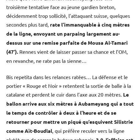
troisième tentative face au jeune gardien breton,
décidemment trop sollicité, l’attaquant suisse, quelques
secondes plus tard,
rate l’immanquable à cinq mètres
de la ligne, envoyant un parpaing largement au-
dessus sur une remise parfaite de Mousa Al-Tamari
(47′).
Rennes vient de laisser passer sa chance et l’OM,
en revanche, ne rate pas la sienne…
Bis repetita dans les relances ratées… La défense et le
portier « Rouge et Noir » retentent la sortie de balle à la
catalane et perdent le cuir dans l’axe aux 20 mètres.
Le
ballon arrive aux six mètres à Aubameyang qui a tout
le temps de contrôler à deux à l’heure et de se
retourner pour mettre un piqué qu’esquivent Silistrie
comme Aït-Boudlal
, qui préfère reculer vers la ligne
plutôt que de serrer le buteur gabonais.
3-0, l’affaire est