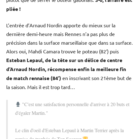
pliée !
L’entrée d’Arnaud Nordin apporte du mieux sur la
dernière demi-heure mais Rennes n’a pas plus de
précision dans la surface marseillaise que dans sa surface.
Alors oui, Mahdi Camara trouve le poteau (82′) puis
Esteban Lepaul, de la tête sur un délice de centre
d’Arnaud Nordin, récompense enfin la meilleure fin
de match rennaise (84′)
en inscrivant son 21ème but de
la saison. Mais il est trop tard…
"C'est une satisfaction personnelle d'arriver à 20 buts et
d'égaler Martin."
Le clin d'oeil d'Esteban Lepaul à Martin Terrier après la
remise du trophée de Top Scoreur