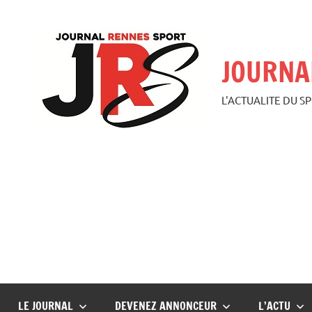
Aller
au
contenu
JOURNA
L'ACTUALITE DU S
LE JOURNAL
DEVENEZ ANNONCEUR
L’ACTU