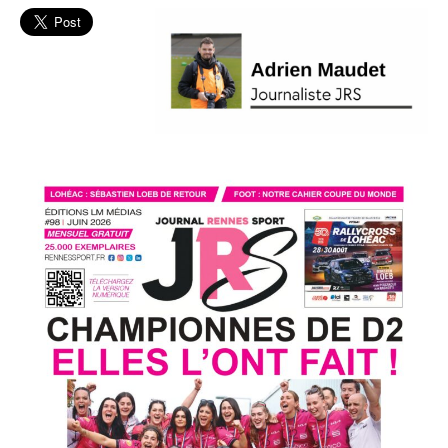
L'actu
Rec
Volley
Féminin
Volley-
ball