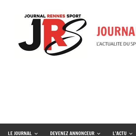
Aller
au
contenu
JOURNA
L'ACTUALITE DU S
LE JOURNAL
DEVENEZ ANNONCEUR
L’ACTU