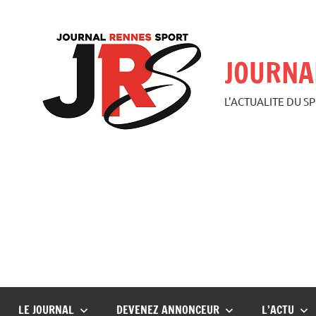
Aller
au
contenu
JOURNA
L'ACTUALITE DU S
LE JOURNAL
DEVENEZ ANNONCEUR
L’ACTU