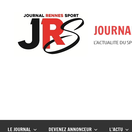
Aller
au
contenu
JOURNA
L'ACTUALITE DU S
LE JOURNAL
DEVENEZ ANNONCEUR
L’ACTU