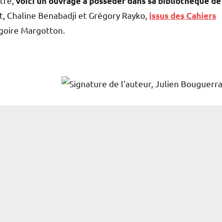
stré,
voici un ouvrage à posséder dans sa bibliothèque de
t, Chaline Benabadji et Grégory Rayko,
issus des Cahiers
égoire Margotton.