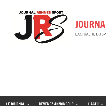
Aller
au
contenu
JOURNA
L'ACTUALITE DU S
LE JOURNAL
DEVENEZ ANNONCEUR
L’ACTU