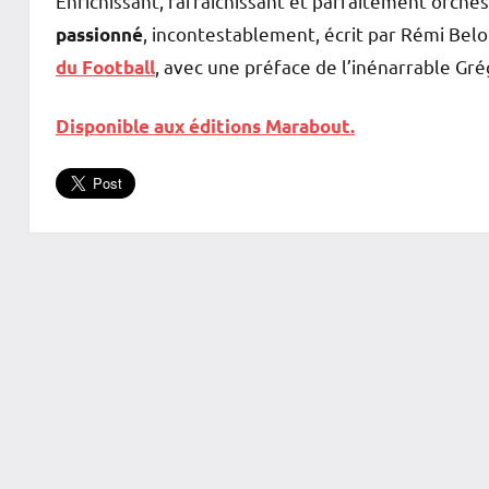
Enrichissant, rafraichissant et parfaitement orche
, incontestablement, écrit par Rémi Belo
passionné
, avec une préface de l’inénarrable Gr
du Football
Disponible aux éditions Marabout.
Boutiques
Le
Sport
chez
vous