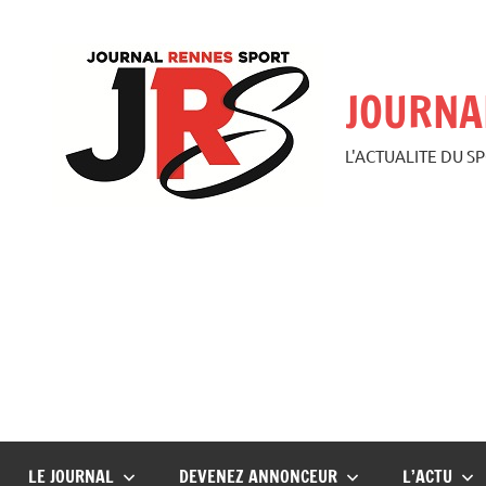
Aller
au
contenu
JOURNA
L'ACTUALITE DU S
LE JOURNAL
DEVENEZ ANNONCEUR
L’ACTU