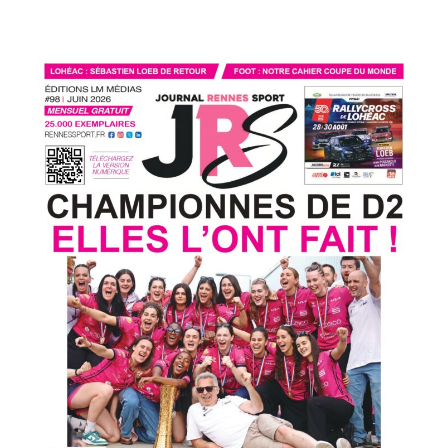
Cesson
Rennes
MHB
Handball
L'actu