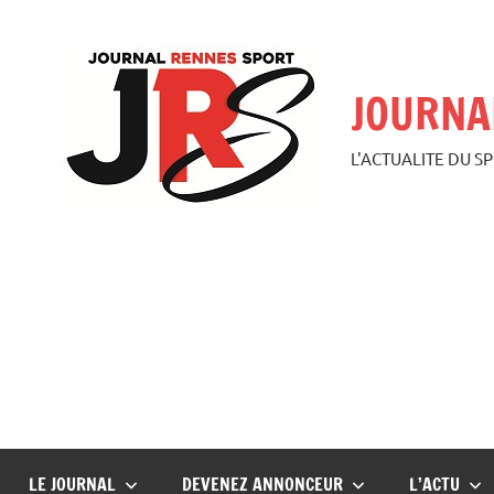
Aller
au
contenu
JOURNA
L'ACTUALITE DU S
LE JOURNAL
DEVENEZ ANNONCEUR
L’ACTU