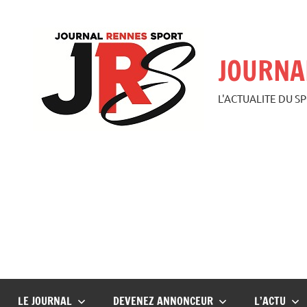
Aller
au
contenu
JOURNA
L'ACTUALITE DU S
LE JOURNAL
DEVENEZ ANNONCEUR
L’ACTU