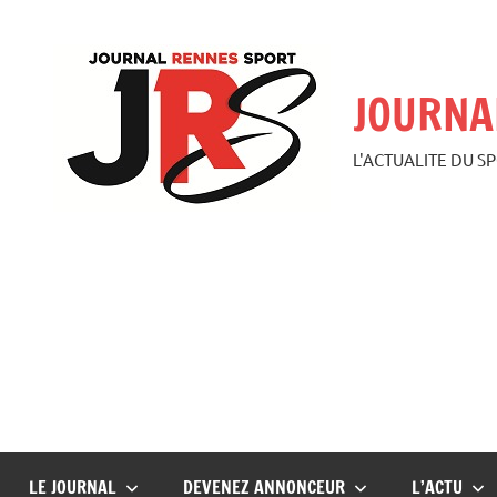
Aller
au
contenu
JOURNA
L'ACTUALITE DU S
LE JOURNAL
DEVENEZ ANNONCEUR
L’ACTU