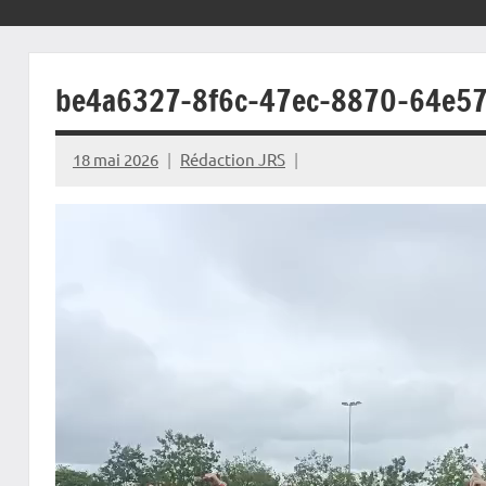
be4a6327-8f6c-47ec-8870-64e5
18 mai 2026
Rédaction JRS
Lecteur
vidéo