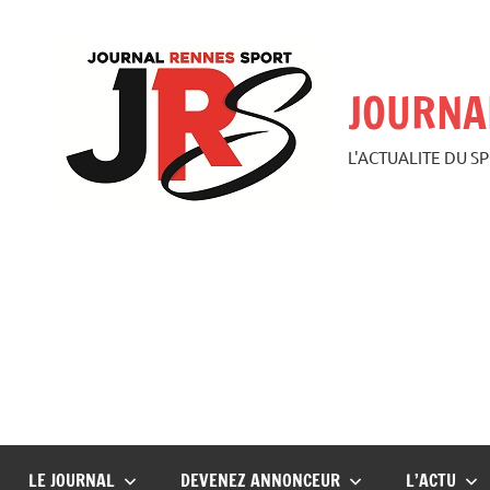
Aller
au
contenu
JOURNA
L'ACTUALITE DU S
LE JOURNAL
DEVENEZ ANNONCEUR
L’ACTU