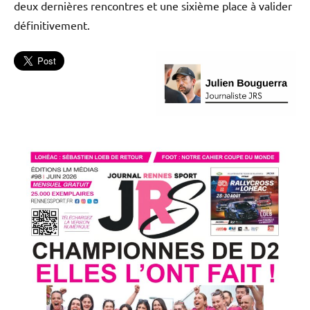
deux dernières rencontres et une sixième place à valider
définitivement.
L'actu
Omnisports
Tennis
de
table
Tennis
de table
Thorigné