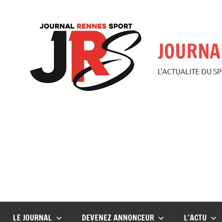
Aller
au
contenu
JOURNA
L'ACTUALITE DU S
LE JOURNAL
DEVENEZ ANNONCEUR
L’ACTU