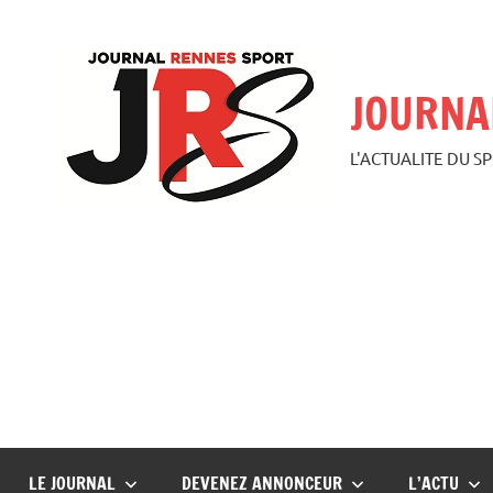
Aller
au
contenu
JOURNA
L'ACTUALITE DU S
LE JOURNAL
DEVENEZ ANNONCEUR
L’ACTU