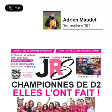
L'actu
Rec
Volley
Féminin
Volley-
ball