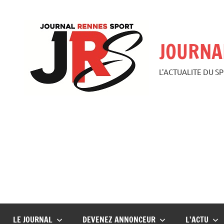
Aller
au
contenu
JOURNA
L'ACTUALITE DU S
LE JOURNAL
DEVENEZ ANNONCEUR
L’ACTU