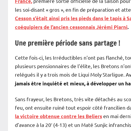
première sortie officielle de la saison pour
France,
les soi-disant « gros », en fin de préparation et a
Cesson s’était ainsi pris les pieds dans le tapis à 
coéquipiers de l’ancien cessonnais Jérémi Piarni
.
Une première période sans partage !
Cette fois-ci, les Irréductibles n’ont pas flanché, t
plusieurs pensionnaires de l’élite, les Bretons n’ont
relégués il y a trois mois de Liqui Moly Starligue.
jamais être inquiété et mieux, à développer un han
Sans frayeur, les Bretons, très vite détachés au sc
feu, ont ensuite ruiné tout espoir côté francilien 
en mai dern
la victoire obtenue contre les Beliers
d’avance à la 20′ (4-13) et un Maté Sunjic infranchi