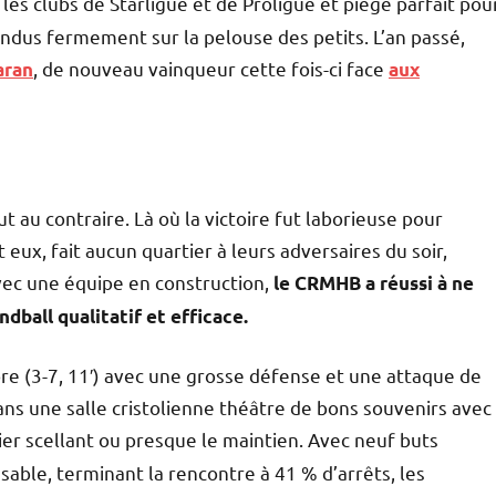
 les clubs de Starligue et de Proligue et piège parfait pou
ttendus fermement sur la pelouse des petits. L’an passé,
, de nouveau vainqueur cette fois-ci face
Saran
aux
out au contraire. Là où la victoire fut laborieuse pour
 eux, fait aucun quartier à leurs adversaires du soir,
 Avec une équipe en construction,
le CRMHB a réussi à ne
dball qualitatif et efficace.
ore (3-7, 11′) avec une grosse défense et une attaque de
dans une salle cristolienne théâtre de bons souvenirs avec
ier scellant ou presque le maintien. Avec neuf buts
ssable, terminant la rencontre à 41 % d’arrêts, les