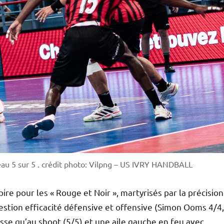
eau 5 sur 5 . crédit photo: Vilpng – US IVRY HANDBALL
e pour les « Rouge et Noir », martyrisés par la précision
uestion efficacité défensive et offensive (Simon Ooms 4/4,
passe qu’au shoot (5/5) et une aile gauche en feu avec