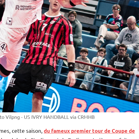
hoto Vilpng - US IVRY HANDBALL via CRMHB
imes, cette saison,
du fameux premier tour de Coupe de