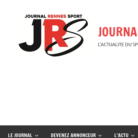
Aller
au
contenu
JOURNA
L'ACTUALITE DU S
LE JOURNAL
DEVENEZ ANNONCEUR
L’ACTU