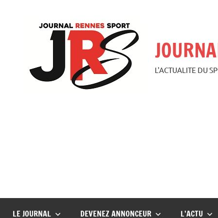
Aller
au
contenu
JOURNA
L'ACTUALITE DU S
LE JOURNAL
DEVENEZ ANNONCEUR
L’ACTU