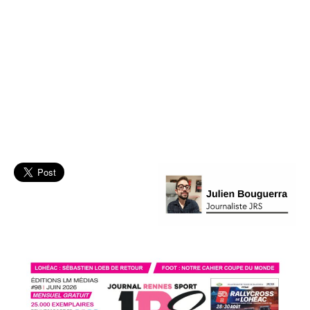
Cesson
Rennes
MHB
Handball
L'actu