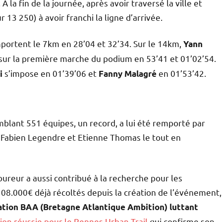
 la fin de la journée, après avoir traversé la ville et
 13 250) à avoir franchi la ligne d’arrivée.
ortent le 7km en 28’04 et 32’34. Sur le 14km,
Yann
ur la première marche du podium en 53’41 et 01’02’54.
s’impose en 01’39’06 et
en 01’53’42.
i
Fanny Malagré
blant 551 équipes, un record, a lui été remporté par
 Fabien Legendre et Etienne Thomas le tout en
ureur a aussi contribué à la recherche pour les
8.000€ déjà récoltés depuis la création de l’événement,
tation BAA (Bretagne Atlantique Ambition) luttant
ion réussie pour le Rennes Urban Trail
qui confirme son