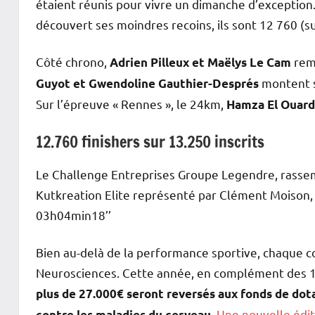
étaient réunis pour vivre un dimanche d’exception. À
découvert ses moindres recoins, ils sont 12 760 (sur
Côté chrono,
remp
Adrien Pilleux et Maëlys Le Cam
montent s
Guyot et Gwendoline Gauthier-Després
Sur l’épreuve « Rennes », le 24km,
Hamza El Ouard
12.760 finishers sur 13.250 inscrits
Le Challenge Entreprises Groupe Legendre, rassem
Kutkreation Elite représenté par Clément Moison,
03h04min18’’
Bien au-delà de la performance sportive, chaque co
Neurosciences. Cette année, en complément des 10
plus de 27.000€ seront reversés aux fonds de do
.
Une nouvelle édit
contre les maladies du cerveau