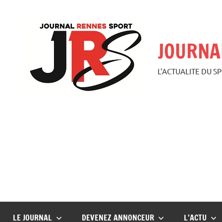
Aller
au
contenu
JOURNA
L'ACTUALITE DU S
LE JOURNAL
DEVENEZ ANNONCEUR
L’ACTU