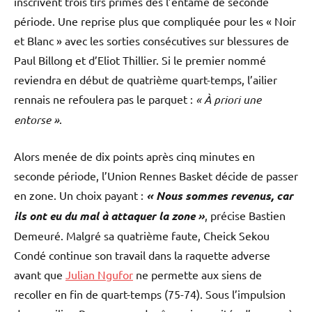
inscrivent trois tirs primés dès l’entame de seconde
période. Une reprise plus que compliquée pour les « Noir
et Blanc » avec les sorties consécutives sur blessures de
Paul Billong et d’Eliot Thillier. Si le premier nommé
reviendra en début de quatrième quart-temps, l’ailier
rennais ne refoulera pas le parquet :
« À priori une
entorse »
.
Alors menée de dix points après cinq minutes en
seconde période, l’Union Rennes Basket décide de passer
en zone. Un choix payant :
« Nous sommes revenus, car
ils ont eu du mal à attaquer la zone »
, précise Bastien
Demeuré. Malgré sa quatrième faute, Cheick Sekou
Condé continue son travail dans la raquette adverse
avant que
Julian Ngufor
ne permette aux siens de
recoller en fin de quart-temps (75-74). Sous l’impulsion