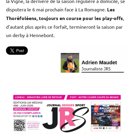
la Vigne, la dernière de la saison régulière à domicile, se
disputera le 6 mai prochain face à La Romagne.
Les
Thoréfoléens, toujours en course pour les play-offs
,
d’autant plus après ce forfait, termineront la saison par
un derby à Hennebont.
L'actu
Tennis
de
table
Tennis
de table
Thorigné