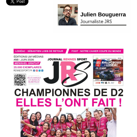
Cesson
Rennes
MHB
Handball
L'actu