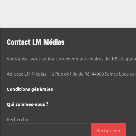
Tennis
de
table
Tennis
de table
Contact LM Médias
Thorigné
Vous aussi, vous souhaitez devenir partenaires du JRS et appara
Adresse LM Médias : 12 Rue de l'Ile de Ré, 44980 Sainte-Luce sur
Conditions générales
Qui sommes-nous ?
Rechercher
Rechercher