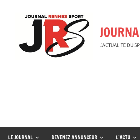
Aller
au
contenu
JOURNA
L'ACTUALITE DU S
LE JOURNAL
DEVENEZ ANNONCEUR
L’ACTU