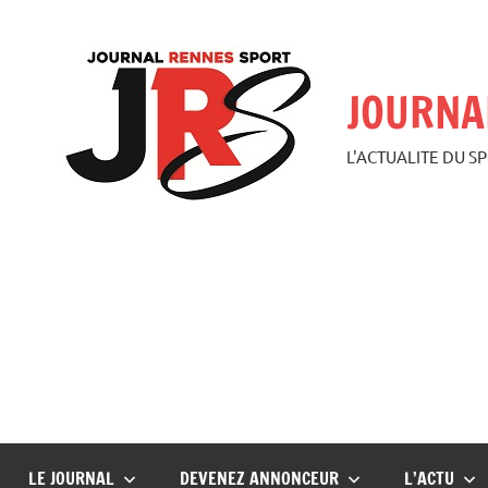
Aller
au
contenu
JOURNA
L'ACTUALITE DU S
LE JOURNAL
DEVENEZ ANNONCEUR
L’ACTU