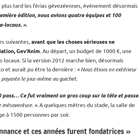
nir plus tard les férias gévezéennes, événement désormais
remière édition, nous avions quatre équipes et 100
.
a-locaux. »
es suivantes,
avant que les choses sérieuses ne
. Au départ, un budget de 1000 €, une
iation, Gev’Anim
tes locaux. Si la version 2012 marche bien, désormais
co et aurait pu être la dernière :
« Nous étions en extérieur
 payante le jour-même au guichet.
pass… Ce fut vraiment un gros coup sur la tête et passe
le mésaventure. ».
A quelques mètres du stade, la salle de
uge à 1500 personnes par soir.
onnance et ces années furent fondatrices »