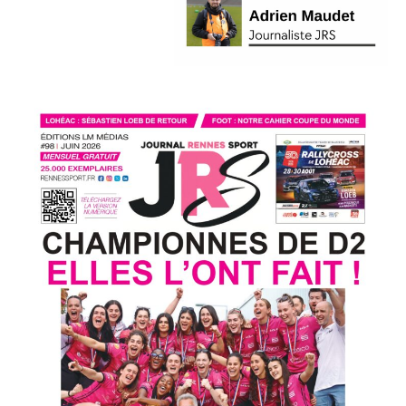
L'actu
REC
Volley
Masculin
Volley-
ball