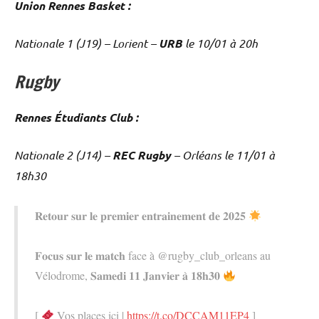
Union Rennes Basket :
Nationale 1 (J19) – Lorient –
URB
le 10/01 à 20h
Rugby
Rennes Étudiants Club :
Nationale 2 (J14) –
REC Rugby
– Orléans le 11/01 à
18h30
𝐑𝐞𝐭𝐨𝐮𝐫 𝐬𝐮𝐫 𝐥𝐞 𝐩𝐫𝐞𝐦𝐢𝐞𝐫 𝐞𝐧𝐭𝐫𝐚𝐢𝐧𝐞𝐦𝐞𝐧𝐭 𝐝𝐞 𝟐𝟎𝟐𝟓
𝐅𝐨𝐜𝐮𝐬 𝐬𝐮𝐫 𝐥𝐞 𝐦𝐚𝐭𝐜𝐡 face à @rugby_club_orleans au
Vélodrome, 𝐒𝐚𝐦𝐞𝐝𝐢 𝟏𝟏 𝐉𝐚𝐧𝐯𝐢𝐞𝐫 𝐚̀ 𝟏𝟖𝐡𝟑𝟎
[
Vos places ici |
https://t.co/DCCAM11EP4
]