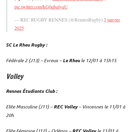
pic.twitter.com/kG0qbqlyqU
— REC RUGBY RENNES (@RennesRugby)
3 janvier
2025
SC Le Rheu Rugby :
Fédérale 2 (J13) – Evreux –
Le Rheu
le 12/01 à 15h15
Volley
Rennes Étudiants Club :
Elite Masculine (J11) –
REC Volley
– Vincennes le 11/01 à
20h
Elite Féminine (J12) – Orléans –
REC Volley
le 11/01 à