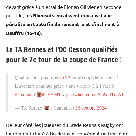
devant grâce à un essai de Florian Ollivier en seconde
période,
les Rheusois encaissent eux aussi une
pénalité en toute fin de rencontre et s’inclinent à
Beuffru (16-18)
.
La TA Rennes et l’OC Cesson qualifiés
pour le 7e tour de la coupe de France !
Qualification pour notre
#N3
en @coupedefranceoff !
L’aventure continue grâce à une victoire 2 à 1 face à
@fcdinard
#TEAMTA
pic.twitter.com/9XuNjTDgAT
— TA Rennes
(@tarennes)
26 octobre 2024
De leur côté, les joueuses du Stade Rennais Rugby ont
lourdement chuté à Bordeaux et concèdent un troisième