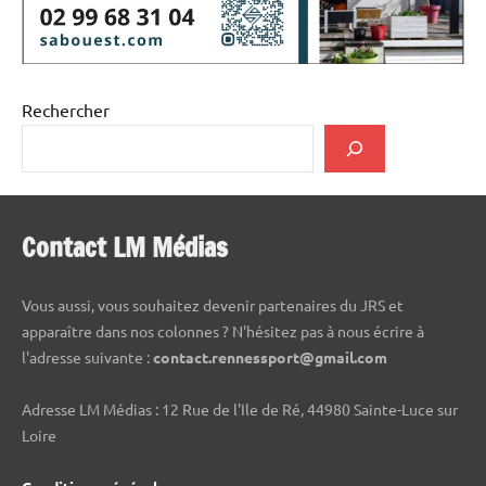
Rechercher
Contact LM Médias
Vous aussi, vous souhaitez devenir partenaires du JRS et
apparaître dans nos colonnes ? N'hésitez pas à nous écrire à
l'adresse suivante :
contact.rennessport@gmail.com
Adresse LM Médias : 12 Rue de l'Ile de Ré, 44980 Sainte-Luce sur
Loire