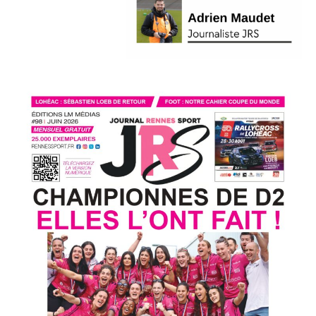
Handball
L'actu
Saint-
Grégoire
RMH