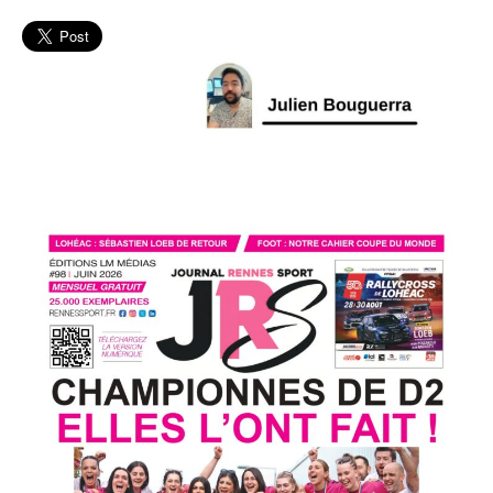
Handball
L'actu
Saint-
Grégoire
RMH