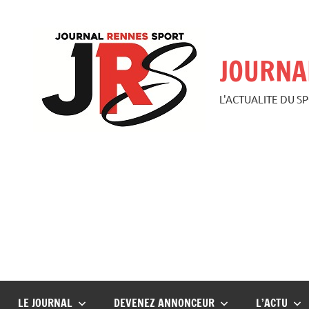
Aller
au
contenu
JOURNA
L'ACTUALITE DU S
LE JOURNAL
DEVENEZ ANNONCEUR
L’ACTU