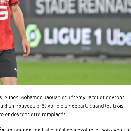
t, les jeunes Mohamed Jaouab et Jérémy Jacquet devront
u d’un nouveau prêt voire d’un départ, quand les trois
re et devront être remplacés.
notamment en Italie, où il déjà évolué, et son avenir à
és,