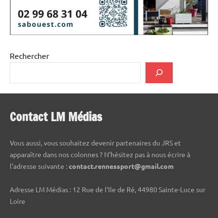
Rechercher
Contact LM Médias
Vous aussi, vous souhaitez devenir partenaires du JRS et
apparaître dans nos colonnes ? N'hésitez pas à nous écrire à
l'adresse suivante :
contact.rennessport@gmail.com
Adresse LM Médias : 12 Rue de l'Ile de Ré, 44980 Sainte-Luce sur
Loire