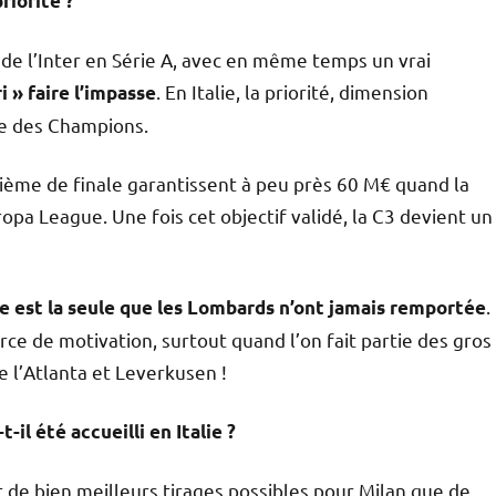
riorité ?
et de l’Inter en Série A, avec en même temps un vrai
. En Italie, la priorité, dimension
i » faire l’impasse
gue des Champions.
uitième de finale garantissent à peu près 60 M€ quand la
opa League. Une fois cet objectif validé, la C3 devient un
.
e est la seule que les Lombards n’ont jamais remportée
rce de motivation, surtout quand l’on fait partie des gros
 l’Atlanta et Leverkusen !
il été accueilli en Italie ?
it de bien meilleurs tirages possibles pour Milan que de