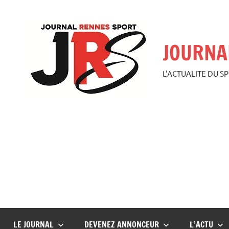
Aller
au
contenu
JOURNA
L'ACTUALITE DU S
LE JOURNAL
DEVENEZ ANNONCEUR
L’ACTU