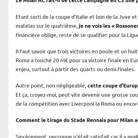
Le Milan AC fait-il de cette campagne en C3 une p
Etant sorti de la coupe d’Italie et loin de la Juve 
matelas sur le quatrième,
je ne vois les « Rossoner
financière oblige, reste de se qualifier pour la Li
Il faut savoir que trois victoires en poule et un h
Roma a touché 20 M€ pour sa victoire finale en Eur
enjeu, surtout à partir des quarts ou demi-finales.
Autre point, non négligeable,
cette coupe d’Europ
Et ça, croyez-moi, peut vite devenir une grosse sou
de la compétition avec Liverpool la Roma ou encore
Comment le tirage du Stade Rennais pour Milan a-t-
Sincèrement, personne n’était satisfait car il y ava