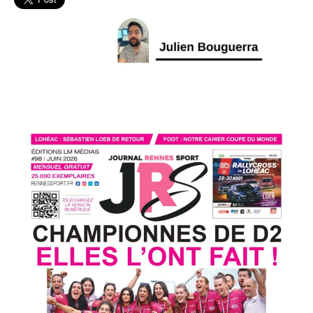
Cesson
Rennes
MHB
Handball
L'actu