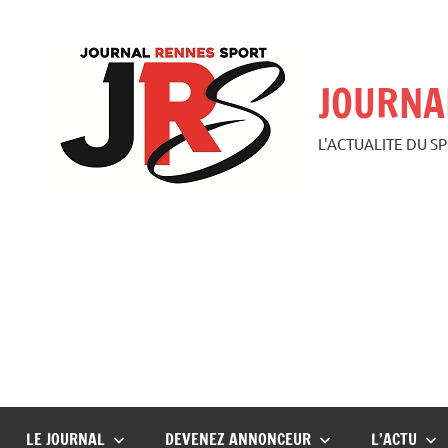
Aller
au
contenu
JOURNA
L'ACTUALITE DU S
LE JOURNAL
DEVENEZ ANNONCEUR
L’ACTU