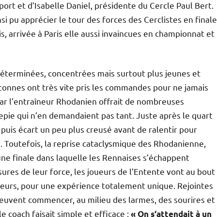
rt et d’Isabelle Daniel, présidente du Cercle Paul Bert.
nsi pu apprécier le tour des forces des Cerclistes en finale
is, arrivée à Paris elle aussi invaincues en championnat et
! Déterminées, concentrées mais surtout plus jeunes et
etonnes ont très vite pris les commandes pour ne jamais
par l’entraîneur Rhodanien offrait de nombreuses
epie qui n’en demandaient pas tant. Juste après le quart
puis écart un peu plus creusé avant de ralentir pour
. Toutefois, la reprise cataclysmique des Rhodanienne,
ne finale dans laquelle les Rennaises s’échappent
ures de leur force, les joueurs de l’Entente vont au bout
teurs, pour une expérience totalement unique. Rejointes
 peuvent commencer, au milieu des larmes, des sourires et
le coach faisait simple et efficace :
« On s‘attendait à un