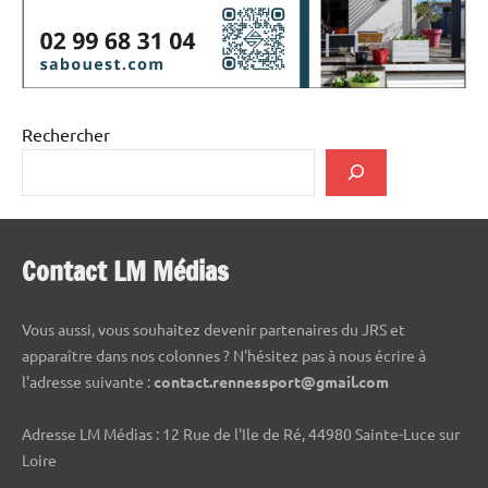
Rechercher
Contact LM Médias
Vous aussi, vous souhaitez devenir partenaires du JRS et
apparaître dans nos colonnes ? N'hésitez pas à nous écrire à
l'adresse suivante :
contact.rennessport@gmail.com
Adresse LM Médias : 12 Rue de l'Ile de Ré, 44980 Sainte-Luce sur
Loire