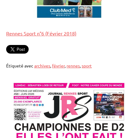
Rennes Sport n°6 (Février 2018)
Étiqueté avec
archives
,
février
,
rennes
,
sport
Anciens
numéros