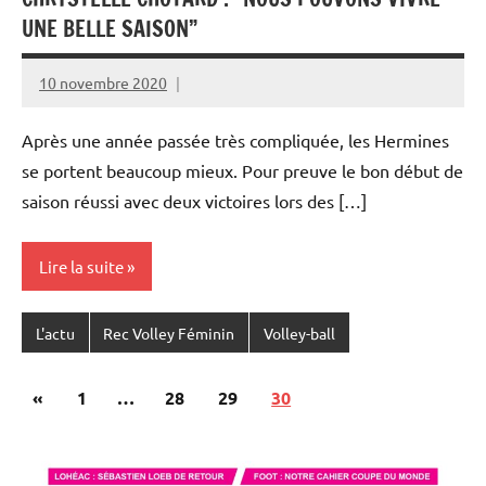
UNE BELLE SAISON”
10 novembre 2020
Rédaction
JRS
Après une année passée très compliquée, les Hermines
se portent beaucoup mieux. Pour preuve le bon début de
saison réussi avec deux victoires lors des […]
Lire la suite
L'actu
Rec Volley Féminin
Volley-ball
Pagination
Publications
«
1
…
28
29
30
des
précédentes
publications