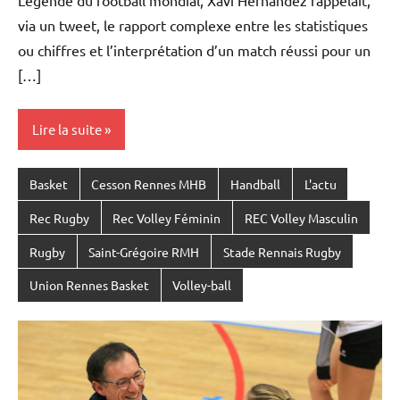
Légende du football mondial, Xavi Hernandez rappelait,
via un tweet, le rapport complexe entre les statistiques
ou chiffres et l’interprétation d’un match réussi pour un
[…]
Lire la suite
Basket
Cesson Rennes MHB
Handball
L'actu
Rec Rugby
Rec Volley Féminin
REC Volley Masculin
Rugby
Saint-Grégoire RMH
Stade Rennais Rugby
Union Rennes Basket
Volley-ball